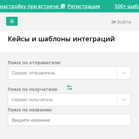
настройку при встрече 🎁
Регистрация
500+ шаб
Войти
Главная
Кейсы и шаблоны интеграций
Кейсы
Сервисы
Тарифы
Поиск по отправителю
Акции
Сервис отправитель
Интеграции
Доступы
Поиск по получателю
Пинкитбилдер
Сервис получатель
Инструменты
Поиск по названию
Сопоставления
сущностей
Настройки
Теги