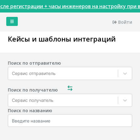
сле регистрации + часы инженеров на настройку при в
Войти
Главная
Кейсы и шаблоны интеграций
Кейсы
Сервисы
Тарифы
Поиск по отправителю
Акции
Сервис отправитель
Интеграции
Доступы
Поиск по получателю
Пинкитбилдер
Сервис получатель
Инструменты
Поиск по названию
Сопоставления
сущностей
Настройки
Теги