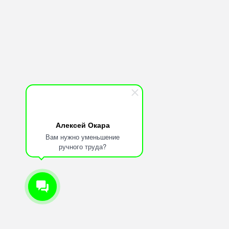
Битрикс24
amoCRM
Бесплатная
консультация
Техническая
поддержка
API по
Пинкит
Алексей Окара
Вам нужно уменьшение
ручного труда?