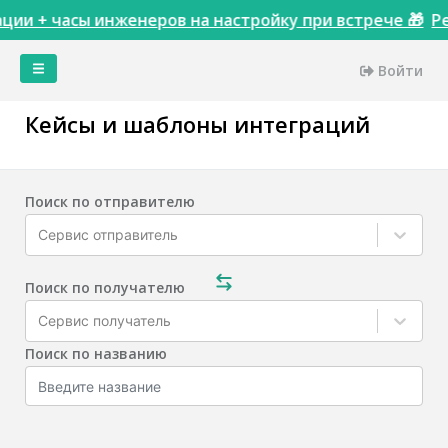
ции + часы инженеров на настройку при встрече 🎁
Р
Войти
Главная
Кейсы и шаблоны интеграций
Кейсы
Сервисы
Тарифы
Поиск по отправителю
Акции
Сервис отправитель
Интеграции
Доступы
Поиск по получателю
Пинкитбилдер
Сервис получатель
Инструменты
Поиск по названию
Сопоставления
сущностей
Настройки
Теги