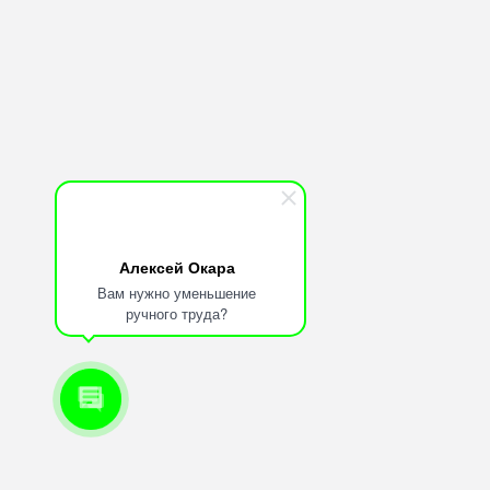
Битрикс24
amoCRM
Бесплатная
консультация
Техническая
поддержка
API по
Пинкит
Алексей Окара
Вам нужно уменьшение
ручного труда?