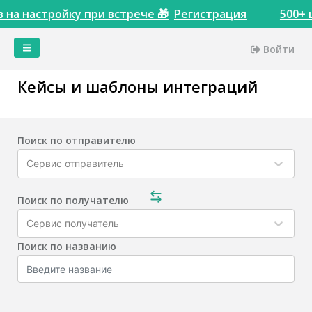
 на настройку при встрече 🎁
Регистрация
500+ 
Войти
Главная
Кейсы и шаблоны интеграций
Кейсы
Сервисы
Тарифы
Поиск по отправителю
Акции
Сервис отправитель
Интеграции
Доступы
Поиск по получателю
Пинкитбилдер
Сервис получатель
Инструменты
Поиск по названию
Сопоставления
сущностей
Настройки
Теги