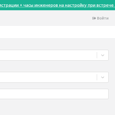
страции + часы инженеров на настройку при встрече 
Войти