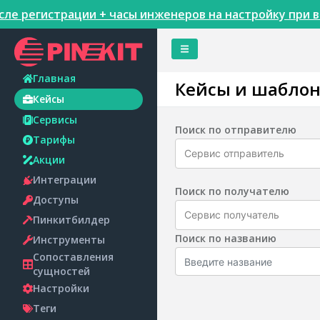
ле регистрации + часы инженеров на настройку при в
Главная
Кейсы и шабло
Кейсы
Сервисы
Поиск по отправителю
Тарифы
Сервис отправитель
Акции
Интеграции
Поиск по получателю
Доступы
Сервис получатель
Пинкитбилдер
Поиск по названию
Инструменты
Сопоставления
сущностей
Настройки
Теги