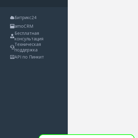
Битрикс24
amoCRM
Бесплатная
консультация
Техническая
поддержка
API по Пинкит