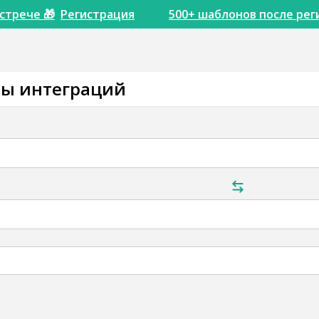
стрече 🎁
Регистрация
500+ шаблонов после реги
ны интеграций