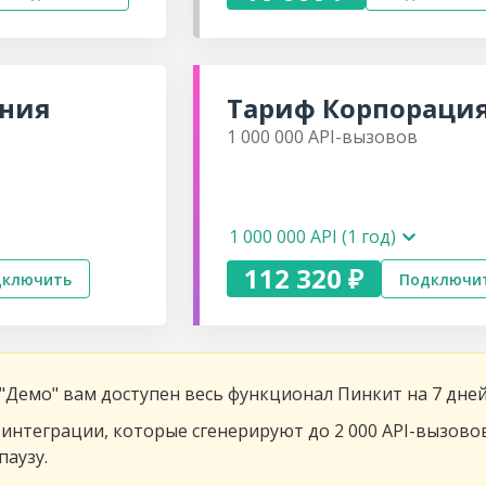
ния
Тариф
Корпораци
1 000 000
API-вызовов
1 000 000 API (1 год)
112 320 ₽
дключить
Подключи
"Демо" вам доступен весь функционал Пинкит на 7 дней
интеграции, которые сгенерируют до 2 000 API-вызово
паузу.