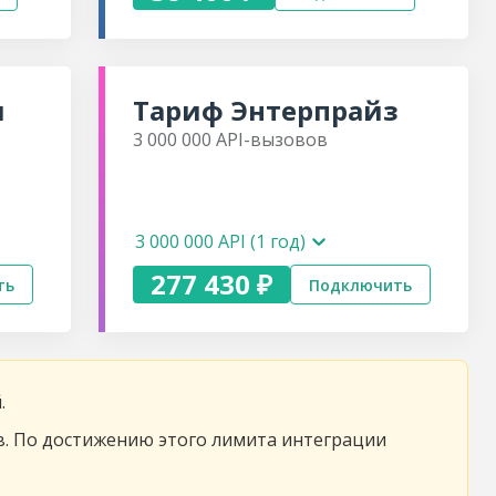
я
Тариф
Энтерпрайз
3 000 000
API-вызовов
3 000 000 API (1 год)
277 430 ₽
ть
Подключить
.
в. По достижению этого лимита интеграции