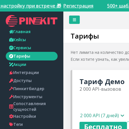
настройку при встрече 🎁
Регистрация
500+ шабл
Главная
Тарифы
Кейсы
Сервисы
Нет лимита на количество до
Тарифы
Если хотите узнать, как уве
Акции
Интеграции
Тариф
Демо
Доступы
Пинкитбилдер
2 000
API-вызовов
Инструменты
Сопоставления
сущностей
2 000 API (7 дней)
Настройки
Теги
Бесплатно