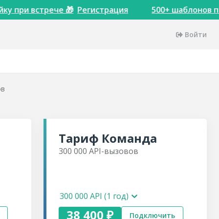
ку при встрече 🎁
Регистрация
500+ шаблонов по
Войти
ов
Тариф
Команда
300 000
API-вызовов
300 000 API (1 год)
38 400 ₽
Подключить