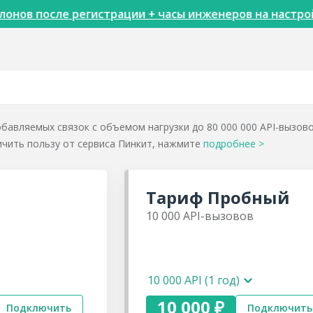
онов после регистрации + часы инженеров на настрой
бавляемых связок с объемом нагрузки до 80 000 000 API-вызов
личить пользу от сервиса Пинкит, нажмите
подробнее
>
Тариф
Пробный
10 000
API-вызовов
10 000 API (1 год)
10 000 ₽
Подключить
Подключить