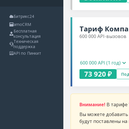
Битрикс24
amoCRM
Тариф
Компа
Бесплатная
600 000
API-вызовов
консультация
Техническая
поддержка
API по Пинкит
600 000 API (1 год)
73 920 ₽
По
Внимание!
В тарифе 
Вы можете добавить 
будут поставлены на 