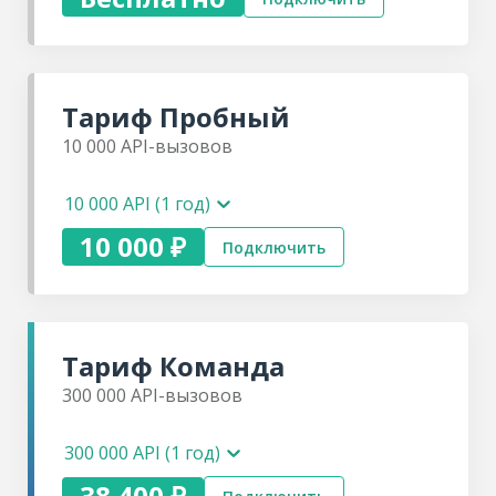
Битрикс24
amoCRM
Тариф
Пробный
Бесплатная
консультация
10 000
API-вызовов
Техническая
поддержка
API по
10 000 API (1 год)
Пинкит
10 000 ₽
Подключить
Тариф
Команда
300 000
API-вызовов
300 000 API (1 год)
38 400 ₽