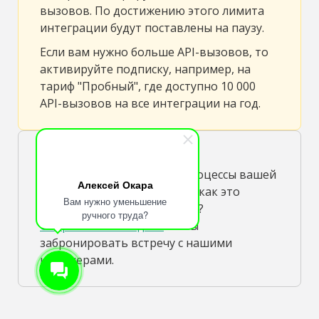
вызовов. По достижению этого лимита
интеграции будут поставлены на паузу.
Если вам нужно больше API-вызовов, то
активируйте подписку, например, на
тариф "Пробный", где доступно 10 000
API-вызовов на все интеграции на год.
У вас есть идеи, как можно
оптимизировать бизнес-процессы вашей
Алексей Окара
компании, но вы не знаете, как это
Вам нужно уменьшение
сделать с помощью Пинкит?
ручного труда?
Отправьте нам идею
чтобы
забронировать встречу с нашими
инженерами.