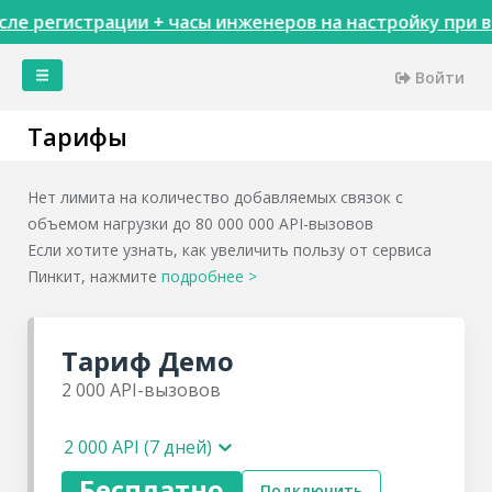
ле регистрации + часы инженеров на настройку при в
Войти
Главная
Тарифы
Кейсы
Сервисы
Нет лимита на количество добавляемых связок с
Тарифы
объемом нагрузки до 80 000 000 API-вызовов
Акции
Если хотите узнать, как увеличить пользу от сервиса
Пинкит, нажмите
Интеграции
подробнее
>
Доступы
Пинкитбилдер
Тариф
Демо
Инструменты
2 000
API-вызовов
Сопоставления
сущностей
Настройки
2 000 API (7 дней)
Теги
Бесплатно
Подключить