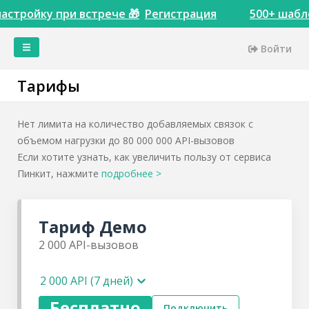
астройку при встрече 🎁
Регистрация
500+ шабло
Войти
Главная
Тарифы
Кейсы
Сервисы
Нет лимита на количество добавляемых связок с
Тарифы
объемом нагрузки до 80 000 000 API-вызовов
Акции
Если хотите узнать, как увеличить пользу от сервиса
Пинкит, нажмите
Интеграции
подробнее
>
Доступы
Пинкитбилдер
Тариф
Демо
Инструменты
2 000
API-вызовов
Сопоставления
сущностей
Настройки
2 000 API (7 дней)
Теги
Бесплатно
Подключить