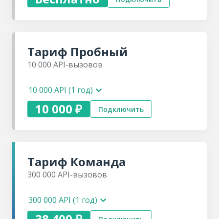
Битрикс24
amoCRM
Тариф
Пробный
Бесплатная
консультация
10 000
API-вызовов
Техническая
поддержка
API по
10 000 API (1 год)
Пинкит
10 000 ₽
Подключить
Тариф
Команда
300 000
API-вызовов
300 000 API (1 год)
38 400 ₽