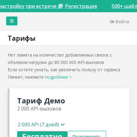
астройку при встрече 🎁
Регистрация
500+ шабл
Войти
Главная
Тарифы
Кейсы
Сервисы
Нет лимита на количество добавляемых связок с
Тарифы
объемом нагрузки до 80 000 000 API-вызовов
Акции
Если хотите узнать, как увеличить пользу от сервиса
Пинкит, нажмите
Интеграции
подробнее
>
Доступы
Пинкитбилдер
Тариф
Демо
Инструменты
2 000
API-вызовов
Сопоставления
сущностей
Настройки
2 000 API (7 дней)
Теги
Бесплатно
Подключить