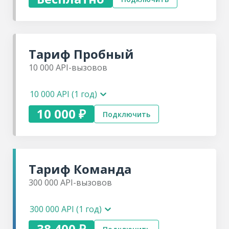
Битрикс24
amoCRM
Тариф
Пробный
Бесплатная
консультация
10 000
API-вызовов
Техническая
поддержка
API по
10 000 API (1 год)
Пинкит
10 000 ₽
Подключить
Тариф
Команда
300 000
API-вызовов
300 000 API (1 год)
38 400 ₽